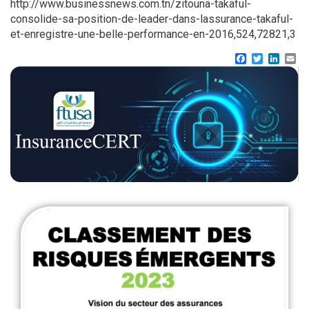
http://www.businessnews.com.tn/zitouna-takaful-
consolide-sa-position-de-leader-dans-lassurance-takaful-
et-enregistre-une-belle-performance-en-2016,524,72821,3
Facebook
Twitter
Linke
Em