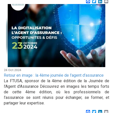
Facebook
Twitter
Linke
Em
24 Oct 2024
Retour en image : la 4ème journée de l’agent d’assurance
La FTUSA, sponsor de la 4ème édition de la Journée de
l’Agent d’Assurance Découvrez en images les temps forts
de cette 4ème édition, où les professionnels de
l’assurance se sont réunis pour échanger, se former, et
partager leur expertise.
Facebook
Twitter
Linke
Em