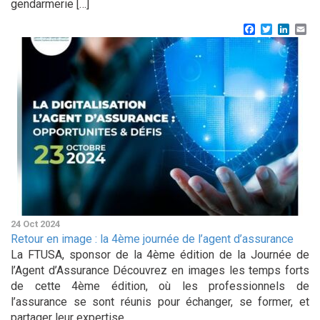
gendarmerie […]
Facebook
Twitter
Linke
Em
24 Oct 2024
Retour en image : la 4ème journée de l’agent d’assurance
La FTUSA, sponsor de la 4ème édition de la Journée de
l’Agent d’Assurance Découvrez en images les temps forts
de cette 4ème édition, où les professionnels de
l’assurance se sont réunis pour échanger, se former, et
partager leur expertise.