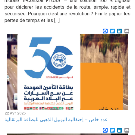
mobile “E-Constat FTUSA” — une solution 100 % digitale
pour déclarer les accidents de la route, simple, rapide et
sécurisée. Pourquoi c’est une révolution ? Fini le papier, les
pertes de temps et les […]
Facebook
Twitter
Linke
Em
22 Avr 2025
عدد خاص – إحتفالية اليوبيل الذهبي للبطاقة البرتقالية
Facebook
Twitter
Linke
Em