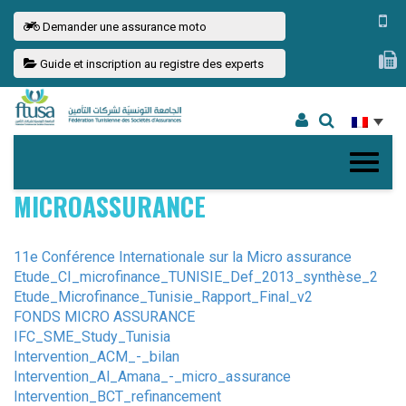
Demander une assurance moto
Guide et inscription au registre des experts
MICROASSURANCE
11e Conférence Internationale sur la Micro assurance
Etude_CI_microfinance_TUNISIE_Def_2013_synthèse_2
Etude_Microfinance_Tunisie_Rapport_Final_v2
FONDS MICRO ASSURANCE
IFC_SME_Study_Tunisia
Intervention_ACM_-_bilan
Intervention_Al_Amana_-_micro_assurance
Intervention_BCT_refinancement