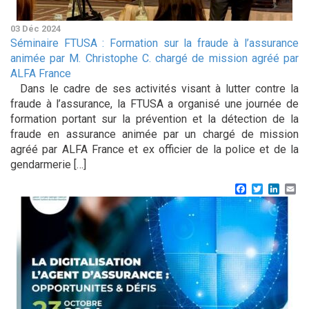
03 Déc 2024
Séminaire FTUSA : Formation sur la fraude à l’assurance
animée par M. Christophe C. chargé de mission agréé par
ALFA France
Dans le cadre de ses activités visant à lutter contre la
fraude à l’assurance, la FTUSA a organisé une journée de
formation portant sur la prévention et la détection de la
fraude en assurance animée par un chargé de mission
agréé par ALFA France et ex officier de la police et de la
gendarmerie […]
Facebook
Twitter
Linke
Em