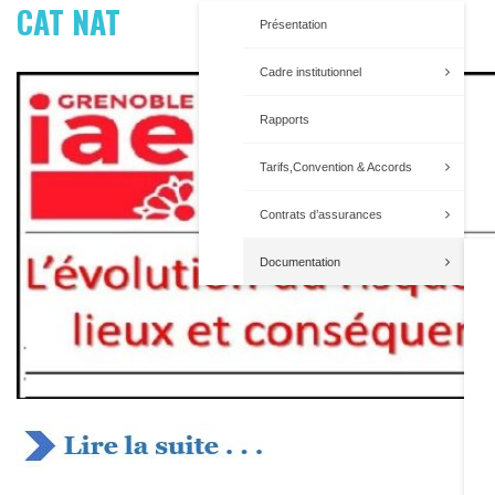
CAT NAT
Présentation
Cadre institutionnel
Rapports
Tarifs,Convention & Accords
Contrats d’assurances
Documentation