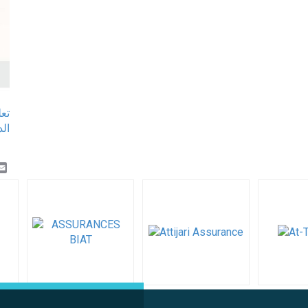
تع
k
er
inkedIn
Email