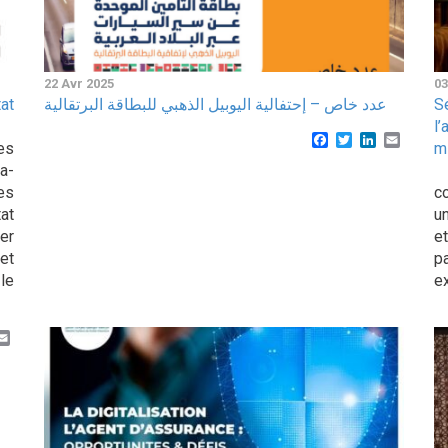
22 Avr 2025
03
at
عدد خاص – إحتفالية اليوبيل الذهبي للبطاقة البرتقالية
S
l
Facebook
Twitter
LinkedIn
Email
es
m
a-
D
es
c
tat
u
er
e
et
p
le
ex
k
er
inkedIn
Email