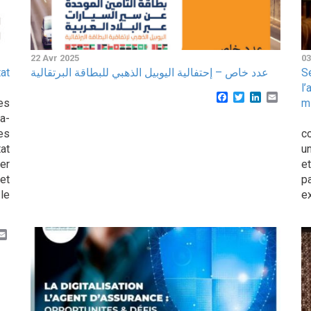
22 Avr 2025
03
at
عدد خاص – إحتفالية اليوبيل الذهبي للبطاقة البرتقالية
S
l
Facebook
Twitter
LinkedIn
Email
es
m
a-
D
es
c
tat
u
er
e
et
p
le
ex
k
er
inkedIn
Email