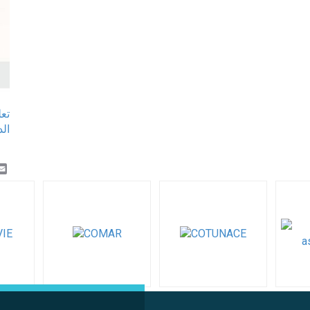
تع
k
er
inkedIn
Email