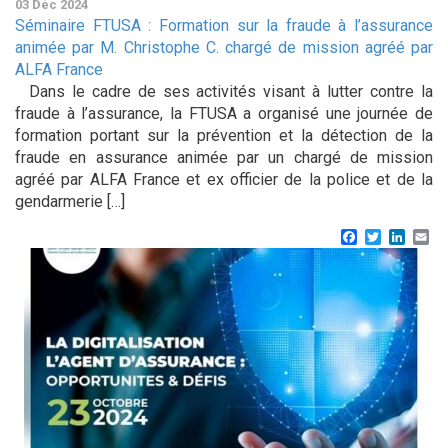
03 Déc 2024
Séminaire FTUSA : Formation sur la fraude à l’assurance
animée par M. Christophe C. chargé de mission agréé par
ALFA France
Dans le cadre de ses activités visant à lutter contre la
fraude à l’assurance, la FTUSA a organisé une journée de
formation portant sur la prévention et la détection de la
fraude en assurance animée par un chargé de mission
agréé par ALFA France et ex officier de la police et de la
gendarmerie […]
Facebook
Twitter
Linke
Em