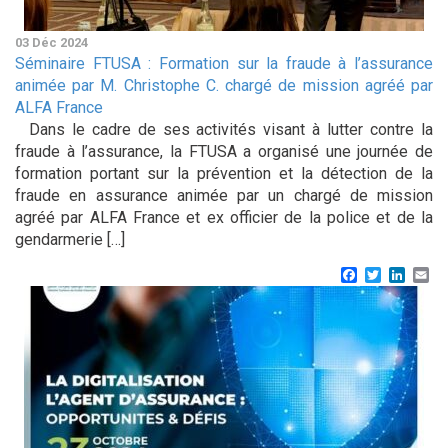
03 Déc 2024
Séminaire FTUSA : Formation sur la fraude à l’assurance
animée par M. Christophe C. chargé de mission agréé par
ALFA France
Dans le cadre de ses activités visant à lutter contre la
fraude à l’assurance, la FTUSA a organisé une journée de
formation portant sur la prévention et la détection de la
fraude en assurance animée par un chargé de mission
agréé par ALFA France et ex officier de la police et de la
gendarmerie […]
Facebook
Twitter
Linke
Em