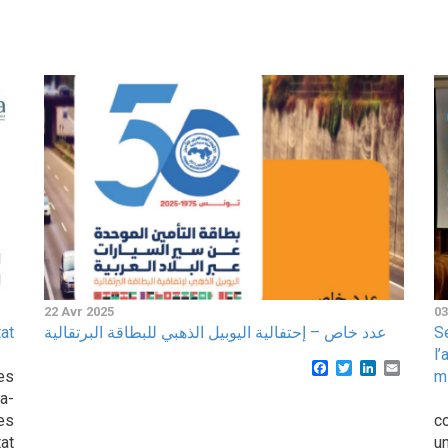
22 Avr 2025
03
at
عدد خاص – إحتفالية اليوبيل الذهبي للبطاقة البرتقالية
S
l
Facebook
Twitter
LinkedIn
Email
es
m
a-
D
es
c
tat
u