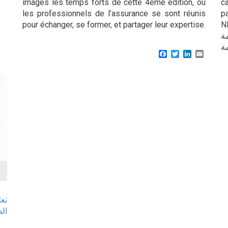
images les temps forts de cette 4ème édition, où
c
les professionnels de l’assurance se sont réunis
p
pour échanger, se former, et partager leur expertise.
NESMA 
اصمة
Facebook
Twitter
LinkedIn
Email
تع