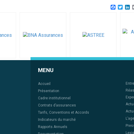
Faceboo
Twitt
L
MENU
Entr
Accueil
Réas
Présentation
Expe
Cadre institutionnel
Actu
Contrats d’assurances
Actua
Tarifs, Conventions et Accords
L’ag
Indicateurs du marché
Pres
Rapports Annuels
Lexi