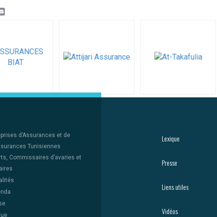
k
er
inkedIn
Email
eprises d’Assurances et de
Lexique
surances Tunisiennes
rts, Commissaires d’avaries et
Presse
aires
lités
Liens utiles
enda
se
Vidéos
que