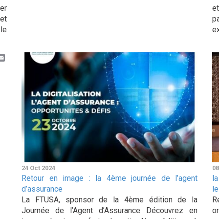
er
e
et
p
le
ex
k
er
inkedIn
Email
24 Oct 2024
08
Retour en image : la 4ème journée de l’agent
l
d’assurance
l
La FTUSA, sponsor de la 4ème édition de la
R
Journée de l’Agent d’Assurance Découvrez en
o