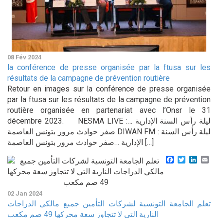
08 Fév 2024
la conférence de presse organisée par la ftusa sur les
résultats de la campagne de prévention routière
Retour en images sur la conférence de presse organisée
par la ftusa sur les résultats de la campagne de prévention
routière organisée en partenariat avec l’Onsr le 31
décembre 2023. NESMA LIVE :ليلة رأس السنة الإدارية …
صفر حوادث مرور بتونس العاصمة DIWAN FM : ليلة رأس السنة
الإدارية …صفر حوادث مرور بتونس العاصمة […]
Facebook
Twitter
Linke
Em
02 Jan 2024
تعلم الجامعة التونسية لشركات التأمين جميع مالكي الدراجات
النارية التي لا تتجاوز سعة محركها 49 صم مكعب