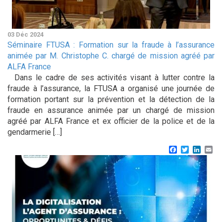
03 Déc 2024
Séminaire FTUSA : Formation sur la fraude à l’assurance
animée par M. Christophe C. chargé de mission agréé par
ALFA France
Dans le cadre de ses activités visant à lutter contre la
fraude à l’assurance, la FTUSA a organisé une journée de
formation portant sur la prévention et la détection de la
fraude en assurance animée par un chargé de mission
agréé par ALFA France et ex officier de la police et de la
gendarmerie […]
Facebook
Twitter
Linke
Em