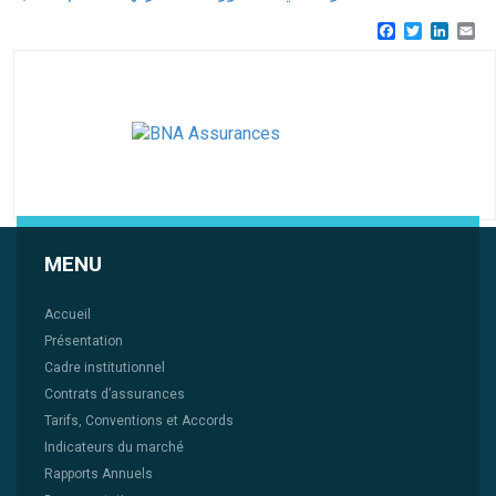
Facebook
Twitter
Linke
Em
MENU
Accueil
Présentation
Cadre institutionnel
Contrats d’assurances
Tarifs, Conventions et Accords
Indicateurs du marché
Rapports Annuels