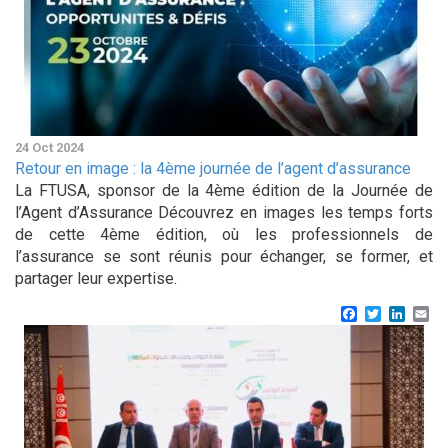
24 Oct 2024
Retour en image : la 4ème journée de l’agent d’assurance
La FTUSA, sponsor de la 4ème édition de la Journée de
l’Agent d’Assurance Découvrez en images les temps forts
de cette 4ème édition, où les professionnels de
l’assurance se sont réunis pour échanger, se former, et
partager leur expertise.
Facebook
Twitter
Linke
Em