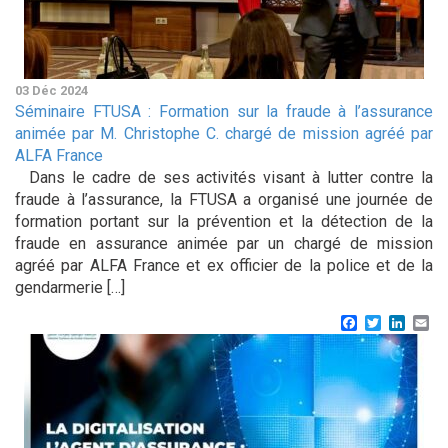
03 Déc 2024
Séminaire FTUSA : Formation sur la fraude à l’assurance
animée par M. Christophe C. chargé de mission agréé par
ALFA France
Dans le cadre de ses activités visant à lutter contre la
fraude à l’assurance, la FTUSA a organisé une journée de
formation portant sur la prévention et la détection de la
fraude en assurance animée par un chargé de mission
agréé par ALFA France et ex officier de la police et de la
gendarmerie […]
Facebook
Twitter
Linke
Em