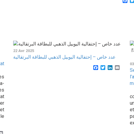
Fa
22 Avr 2025
عدد خاص – إحتفالية اليوبيل الذهبي للبطاقة البرتقالية
at
03
Facebook
Twitter
LinkedIn
Email
S
es
l
a-
m
es
D
tat
c
er
u
et
e
le
p
ex
k
er
inkedIn
Email