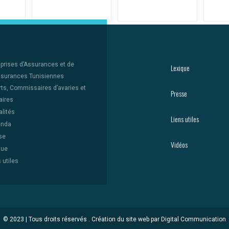
eprises d’Assurances et de
Lexique
surances Tunisiennes
rts, Commissaires d’avaries et
Presse
aires
lités
Liens utiles
enda
se
Vidéos
que
 utiles
© 2023 | Tous droits réservés .
Création du site web par Digital Communication