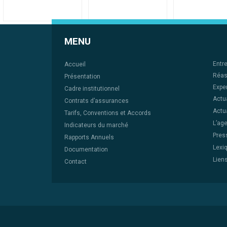
MENU
Entr
Accueil
Réas
Présentation
Expe
Cadre institutionnel
Actu
Contrats d’assurances
Actua
Tarifs, Conventions et Accords
L’ag
Indicateurs du marché
Pres
Rapports Annuels
Lexi
Documentation
Liens
Contact