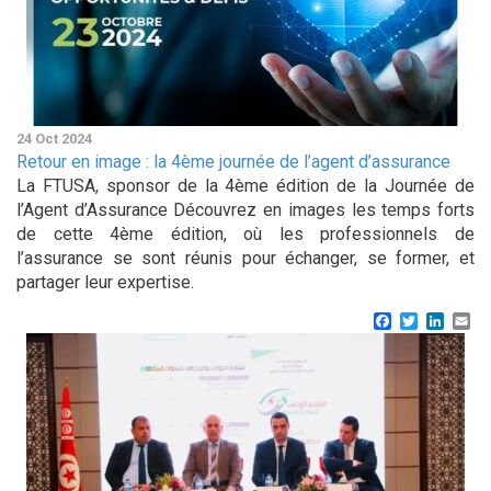
24 Oct 2024
Retour en image : la 4ème journée de l’agent d’assurance
La FTUSA, sponsor de la 4ème édition de la Journée de
l’Agent d’Assurance Découvrez en images les temps forts
de cette 4ème édition, où les professionnels de
l’assurance se sont réunis pour échanger, se former, et
partager leur expertise.
Facebook
Twitter
Linke
Em