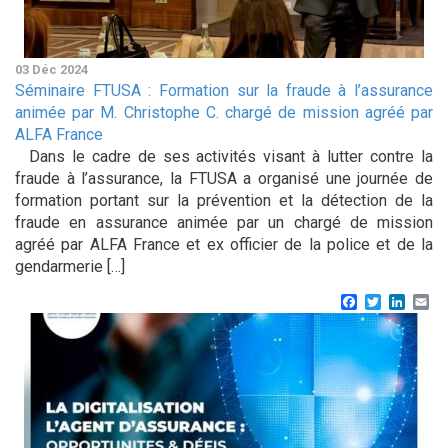
03 Déc 2024
Séminaire FTUSA : Formation sur la fraude à l’assurance
animée par M. Christophe C. chargé de mission agréé par
ALFA France
Dans le cadre de ses activités visant à lutter contre la
fraude à l’assurance, la FTUSA a organisé une journée de
formation portant sur la prévention et la détection de la
fraude en assurance animée par un chargé de mission
agréé par ALFA France et ex officier de la police et de la
gendarmerie […]
Facebook
Twitter
Linke
Em