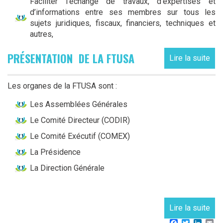
Faciliter l’échange de travaux, d’expertises et
d’informations entre ses membres sur tous les
sujets juridiques, fiscaux, financiers, techniques et
autres,
PRÉSENTATION
DE LA FTUSA
Lire la suite
Les organes de la FTUSA sont :
Les Assemblées Générales
Le Comité Directeur (CODIR)
Le Comité Exécutif (COMEX)
La Présidence
La Direction Générale
Lire la suite
Facebook
Twitter
Linke
Em