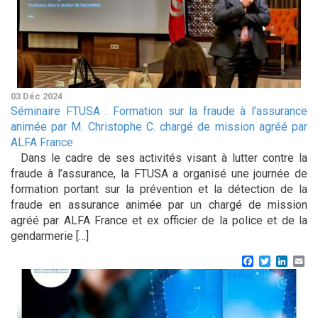
03 Déc 2024
Séminaire FTUSA : Formation sur la fraude à l’assurance
animée par M. Christophe C. chargé de mission agréé par
ALFA France
Dans le cadre de ses activités visant à lutter contre la
fraude à l’assurance, la FTUSA a organisé une journée de
formation portant sur la prévention et la détection de la
fraude en assurance animée par un chargé de mission
agréé par ALFA France et ex officier de la police et de la
gendarmerie […]
Facebook
Twitter
Linke
Em