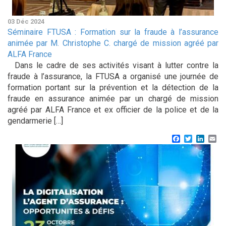
03 Déc 2024
Séminaire FTUSA : Formation sur la fraude à l’assurance
animée par M. Christophe C. chargé de mission agréé par
ALFA France
Dans le cadre de ses activités visant à lutter contre la
fraude à l’assurance, la FTUSA a organisé une journée de
formation portant sur la prévention et la détection de la
fraude en assurance animée par un chargé de mission
agréé par ALFA France et ex officier de la police et de la
gendarmerie […]
Facebook
Twitter
Linke
Em