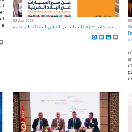
tat
er
et
22 Avr 2025
03
le
عدد خاص – إحتفالية اليوبيل الذهبي للبطاقة البرتقالية
S
l
Facebook
Twitter
LinkedIn
Email
m
k
er
inkedIn
Email
D
c
u
e
p
ex