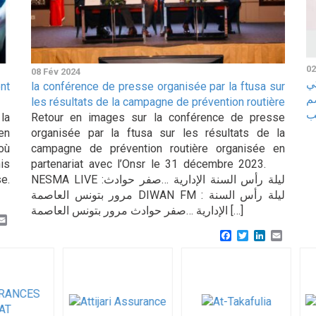
02
08 Fév 2024
ي
nt
la conférence de presse organisée par la ftusa sur
اوز سعة محركها 49 صم
les résultats de la campagne de prévention routière
ب
la
Retour en images sur la conférence de presse
en
organisée par la ftusa sur les résultats de la
où
campagne de prévention routière organisée en
is
partenariat avec l’Onsr le 31 décembre 2023.
se.
NESMA LIVE :ليلة رأس السنة الإدارية …صفر حوادث
مرور بتونس العاصمة DIWAN FM : ليلة رأس السنة
الإدارية …صفر حوادث مرور بتونس العاصمة […]
k
er
inkedIn
Email
Facebook
Twitter
LinkedIn
Email