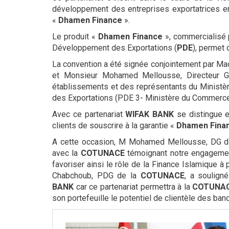
développement des entreprises exportatrices en 
«
Dhamen Finance
».
Le produit «
Dhamen Finance
», commercialisé
Développement des Exportations (
PDE
), permet 
La convention a été signée conjointement par M
et Monsieur Mohamed Mellousse, Directeur 
établissements et des représentants du Ministè
des Exportations (PDE 3- Ministère du Commerce
Avec ce partenariat
WIFAK BANK
se distingue e
clients de souscrire à la garantie «
Dhamen Fina
A cette occasion, M Mohamed Mellousse, DG 
avec la
COTUNACE
témoignant notre engagemen
favoriser ainsi le rôle de la Finance Islamique 
Chabchoub, PDG de la
COTUNACE
, a soulign
BANK
car ce partenariat permettra à la
COTUNA
son portefeuille le potentiel de clientèle des ba