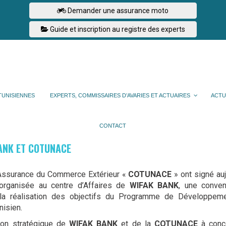
Demander une assurance moto
Guide et inscription au registre des experts
TUNISIENNES
EXPERTS, COMMISSAIRES D’AVARIES ET ACTUAIRES
ACTU
CONTACT
BANK ET COTUNACE
’Assurance du Commerce Extérieur «
COTUNACE
» ont signé auj
organisée au centre d’Affaires de
WIFAK BANK
, une conven
 la réalisation des objectifs du Programme de Développem
nisien.
sion stratégique de
WIFAK BANK
et de la
COTUNACE
à conco