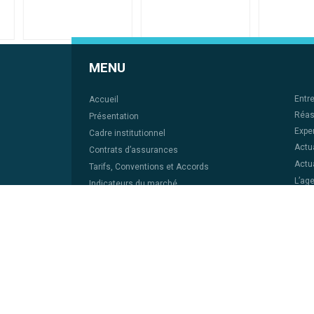
MENU
Entr
Accueil
Réas
Présentation
Expe
Cadre institutionnel
Actu
Contrats d’assurances
Actua
Tarifs, Conventions et Accords
L’ag
Indicateurs du marché
Pres
Rapports Annuels
Lexi
Documentation
Liens
Contact