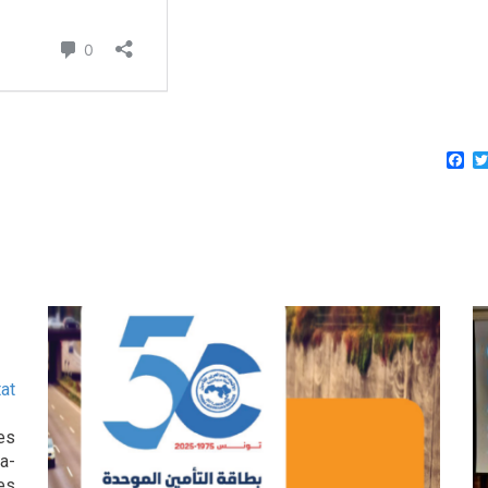
Fa
at
es
a-
es