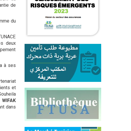
antie de
amme du
COTUNACE
es deux
oppement
ra à ses
tenariat
ents et
Souheila
c
WIFAK
ant dans