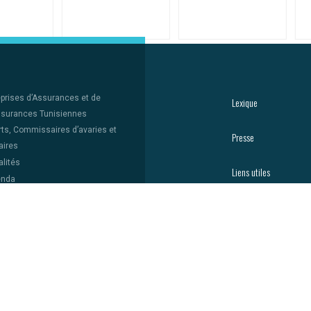
eprises d’Assurances et de
Lexique
surances Tunisiennes
rts, Commissaires d’avaries et
Presse
aires
lités
Liens utiles
enda
se
Vidéos
que
 utiles
© 2023 | Tous droits réservés .
Création du site web par Digital Communication