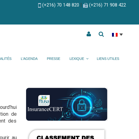
|
(+216) 70 148 820
(+216) 71 908 422
ALITÉS
L'AGENDA
PRESSE
LEXIQUE
LIENS UTILES
ourd’hui
tion de
ent des
urir au