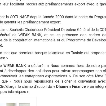
leur facilitant l’accès aux préfinancements export avec la gar
 par la COTUNACE depuis l’année 2000 dans le cadre du Progr
de garantir les préfinancement export.
adame Souheila Chabchoub Président Directeur Général de la 
Général de WIFAK BANK, et ce, en présence des cadres d
re de la coopération internationale et du Programme de Dével
).
n tant que première banque islamique en Tunisie qui propose
nce
»
de
WIFAK BANK
, a déclaré : « Nous sommes fiers de notre par
t à développer des solutions pour mieux accompagner nos cli
à promouvoir les entreprises exportatrices. » De son côté Mme 
é que « Nous nous réjouissons de signer la convention ave
CE
d’élargir le champ d’action de «
Dhamen Finance
» en intégr
nques islamiques ».