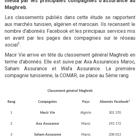
média par les principales compagnies d’assurance au
Maghreb.
Les classements publiés dans cette étude se rapportent
aux marchés tunisien, algérien et marocain. Ils recensent le
nombre d’abonnés Facebook et les principaux services mis
en avant par les pages des compagnies sur le réseau
1
social
.
Macir Vie arrive en tête du classement général Maghreb en
terme d’abonnés. Elle est suive par Axa Assurances Maroc,
Saham Assurance et Wafa Assurance. La première
compagnie tunisienne, la COMAR, se place au 5ème rang.
Classement général Maghreb
1
Rang
Compagnies
Pays
Abonnés Facebook
1
Macir Vie
Algérie
301 370
2
Axa Assurance
Maroc
292 172
3
Saham Assurance
Maroc
208 013