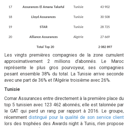
17
Assurances El Amana Takaful
Tunisie
43 902
18
Lloyd Assurances
Tunisie
30 508
19
STAR
Tunisie
28 725
20
Alliance Assurances
Algérie
27 669
Total Top 20
2 082 897
Les vingts premières compagnies de la zone cumulent
approximativement 2 millions d’abonnés. Le Maroc
représente le plus gros pourvoyeur, ses compagnies
pesant ensemble 38% du total. La Tunisie arrive seconde
avec une part de 36% et l’Algérie troisième avec 26%.
Tunisie
Comar Assurances entre directement à la première place du
top 5 tunisien avec 123 462 abonnés; elle est talonnée par
le GAT qui perd un rang par rapport à 2016. Le groupe,
récemment
distingué pour la qualité de son service client
lors des trophées des Awards night à Tunis, n’en propose