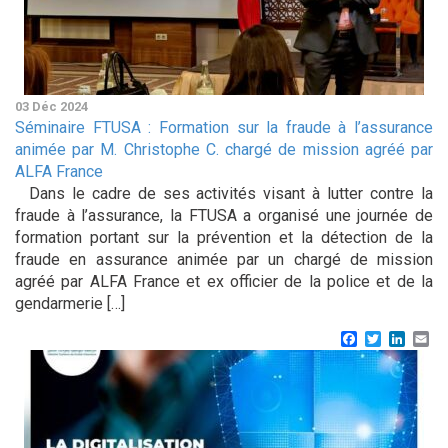
03 Déc 2024
Séminaire FTUSA : Formation sur la fraude à l’assurance
animée par M. Christophe C. chargé de mission agréé par
ALFA France
Dans le cadre de ses activités visant à lutter contre la
fraude à l’assurance, la FTUSA a organisé une journée de
formation portant sur la prévention et la détection de la
fraude en assurance animée par un chargé de mission
agréé par ALFA France et ex officier de la police et de la
gendarmerie […]
Facebook
Twitter
Linke
Em