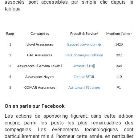
associés sont accessibles par simple clic depuis le
tableau.
3
1
Rang
Compagnies
Produit & Service
Mentions j’aime
1
Lloyd Assurances
Garages convontionnés
1420
2
GAT Assurances
Pack dommages collision
397
3
Assurances El Amana Takaful
Amanat El Hajj
348
4
Assurances Hayett
Contrat BEDIL
110
5
COMAR Assurances
Assitance à l’étranger
91
On en parle sur Facebook
Les actions de sponsoring figurent, dans cette édition
encore, parmi les posts les plus remarquables des
compagnies. Les événements technologiques sont
particulièrement mis à l’honneur cette année, en particulier