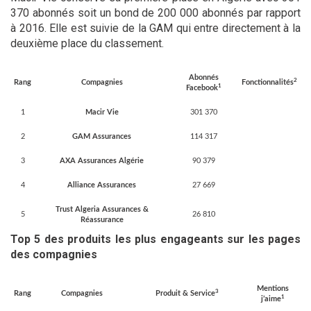
370 abonnés soit un bond de 200 000 abonnés par rapport
à 2016. Elle est suivie de la GAM qui entre directement à la
deuxième place du classement.
Abonnés
2
Rang
Compagnies
Fonctionnalités
1
Facebook
1
Macir Vie
301 370
2
GAM Assurances
114 317
3
AXA Assurances Algérie
90 379
4
Alliance Assurances
27 669
Trust Algeria Assurances &
5
26 810
Réassurance
Top 5 des produits les plus engageants sur les pages
des compagnies
Mentions
3
Rang
Compagnies
Produit & Service
1
j’aime