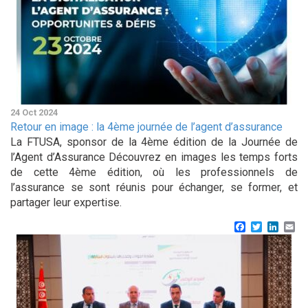
24 Oct 2024
Retour en image : la 4ème journée de l’agent d’assurance
La FTUSA, sponsor de la 4ème édition de la Journée de
l’Agent d’Assurance Découvrez en images les temps forts
de cette 4ème édition, où les professionnels de
l’assurance se sont réunis pour échanger, se former, et
partager leur expertise.
Facebook
Twitter
Linke
Em