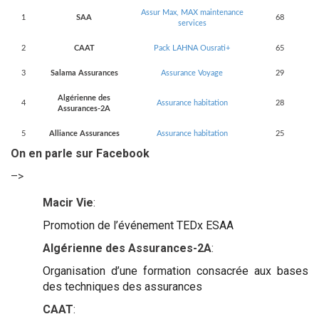
Assur Max, MAX maintenance
1
SAA
68
services
2
CAAT
Pack LAHNA Ousrati+
65
3
Salama Assurances
Assurance Voyage
29
Algérienne des
4
Assurance habitation
28
Assurances-2A
5
Alliance Assurances
Assurance habitation
25
On en parle sur Facebook
–>
Macir Vie
:
Promotion de l’événement TEDx ESAA
Algérienne des Assurances-2A
:
Organisation d’une formation consacrée aux bases
des techniques des assurances
CAAT
: