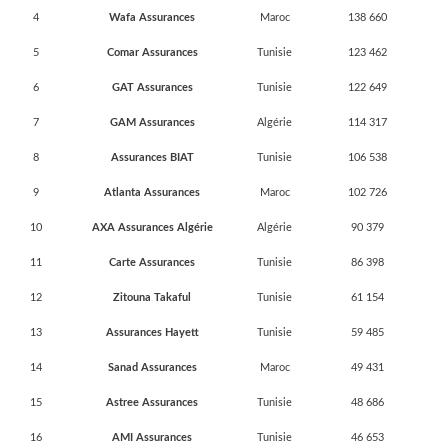
4
Wafa Assurances
Maroc
138 660
5
Comar Assurances
Tunisie
123 462
6
GAT Assurances
Tunisie
122 649
7
GAM Assurances
Algérie
114 317
8
Assurances BIAT
Tunisie
106 538
9
Atlanta Assurances
Maroc
102 726
10
AXA Assurances Algérie
Algérie
90 379
11
Carte Assurances
Tunisie
86 398
12
Zitouna Takaful
Tunisie
61 154
13
Assurances Hayett
Tunisie
59 485
14
Sanad Assurances
Maroc
49 431
15
Astree Assurances
Tunisie
48 686
16
AMI Assurances
Tunisie
46 653