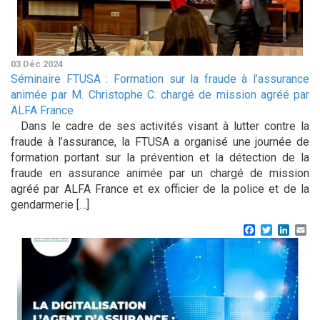
03 Déc 2024
Séminaire FTUSA : Formation sur la fraude à l’assurance
animée par M. Christophe C. chargé de mission agréé par
ALFA France
Dans le cadre de ses activités visant à lutter contre la
fraude à l’assurance, la FTUSA a organisé une journée de
formation portant sur la prévention et la détection de la
fraude en assurance animée par un chargé de mission
agréé par ALFA France et ex officier de la police et de la
gendarmerie […]
Facebook
Twitter
Linke
Em