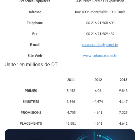
Branches Exploitées
Assurance Crédit à l’Exportation
Adresse
Rue 8006 Montplaisir-1002 Tunis
Téléphone
00.216.71.908.600
Fax
00.216.71.909.439
E-mail
cotunace.ddc@planet.tn
Site Web
www.cotunace.com.tn
Unité : en millions de DT.
2011
2012
2013
PRIMES
5,452
6,06
9,843
SINISTRES
3,846
-4,474
4,147
PROVISIONS
4.705
4,641
7,325
PLACEMENTS
46,881
4,641
4,641