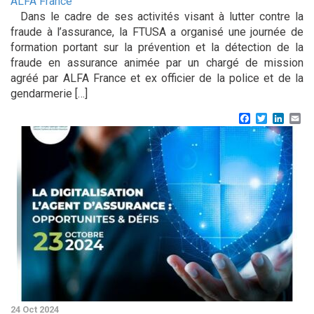
ALFA France
Dans le cadre de ses activités visant à lutter contre la
fraude à l’assurance, la FTUSA a organisé une journée de
formation portant sur la prévention et la détection de la
fraude en assurance animée par un chargé de mission
agréé par ALFA France et ex officier de la police et de la
gendarmerie […]
Facebook
Twitter
Linke
Em
24 Oct 2024