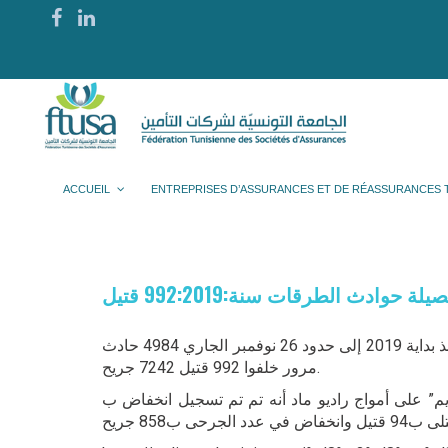
ACCUEIL
ENTREPRISES D’ASSURANCES ET DE RÉASSURANCES 
يلة حوادث الطرقات سنة:992:2019 قتيل
أكد الممثل عن المرصد الوطني لسلامة المرور، مراد الجويني، أنه تم تسجيل منذ بداية 2019 إلى حدود 26 نوفمبر الجاري 4984 حادث
مرور خلفوا 992 قتيل 7242 جريح.
الأربعاء 27 نوفمبر 2019، لبرنامج ”برايم تايم” على أمواج راديو ماد أنه تم تم تسجيل انخفاض ب