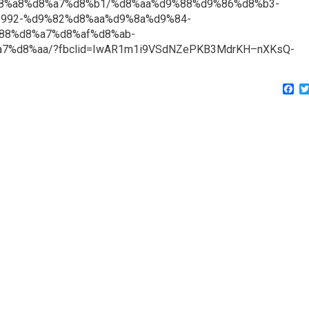
ae%d8%a8%d8%a7%d8%b1/%d8%aa%d9%88%d9%86%d8%b3-
992-%d9%82%d8%aa%d9%8a%d9%84-
88%d8%a7%d8%af%d8%ab-
%d8%aa/?fbclid=IwAR1m1i9VSdNZePKB3MdrKH–nXKsQ-
Fa