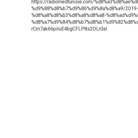
https://radiomedtunisie.com/%d8%a3%d8%
%d9%88%d8%b7%d9%86%d9%8a%d8%a9/2019-
%d8%a8%d8%b3%d8%a8%d8%a8-%d8%ad%d9%
%d8%a7%d9%84%d8%b7%d8%b1%d9%82%d8%a7
rCm7ak66piIuE4bgCFLP8s2OLr0aI