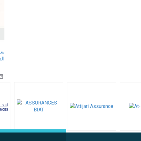
تع
k
er
inkedIn
Email