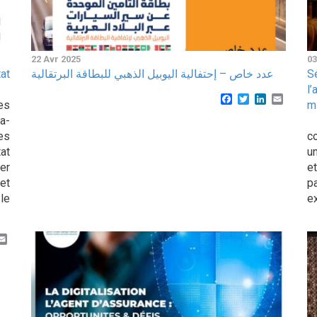
22 Avr 2025
03
at
عدد خاص – إحتفالية اليوبيل الذهبي للبطاقة البرتقالية
S
l
Facebook
Twitter
LinkedIn
Email
es
m
a-
D
es
c
tat
u
er
e
et
p
le
ex
k
er
inkedIn
Email