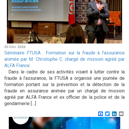
03 Déc 2024
Séminaire FTUSA : Formation sur la fraude à l’assurance
animée par M. Christophe C. chargé de mission agréé par
ALFA France
Dans le cadre de ses activités visant à lutter contre la
fraude à l’assurance, la FTUSA a organisé une journée de
formation portant sur la prévention et la détection de la
fraude en assurance animée par un chargé de mission
agréé par ALFA France et ex officier de la police et de la
gendarmerie […]
Facebook
Twitter
Linke
Em