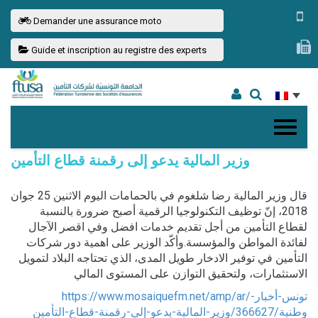
Demander une assurance moto
Guide et inscription au registre des experts
وزير المالية يدعو إلى رقمنة قطاع التأمين
قال وزير المالية رضا شلغوم في بالحمامات اليوم الاثنين 25 جوان
2018، إنّ توظيف التكنولوجيا الرقمية أصبح ضرورة بالنسبة
لقطاع التأمين من أجل تقديم خدمات افضل وفي اقصر الآجال
لفائدة المواطن والمؤسسة.وأكّد الوزير على اهمية دور شركات
التأمين في توفير الادخار طويل المدى، الذي تحتاجه البلاد لتمويل
الاستثمارات، ولتحقيق التوازن على المستوى المالي
https://www.mosaiquefm.net/amp/ar/تونس-أخبار-
وطنية/366627/وزير-المالية-يدعو-إلى-رقمنة-قطاع-التأمين