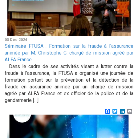
03 Déc 2024
Séminaire FTUSA : Formation sur la fraude à l’assurance
animée par M. Christophe C. chargé de mission agréé par
ALFA France
Dans le cadre de ses activités visant à lutter contre la
fraude à l’assurance, la FTUSA a organisé une journée de
formation portant sur la prévention et la détection de la
fraude en assurance animée par un chargé de mission
agréé par ALFA France et ex officier de la police et de la
gendarmerie […]
Facebook
Twitter
Linke
Em