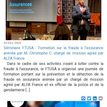
03 Déc 2024
Séminaire FTUSA : Formation sur la fraude à l’assurance
animée par M. Christophe C. chargé de mission agréé par
ALFA France
Dans le cadre de ses activités visant à lutter contre la
fraude à l’assurance, la FTUSA a organisé une journée de
formation portant sur la prévention et la détection de la
fraude en assurance animée par un chargé de mission
agréé par ALFA France et ex officier de la police et de la
gendarmerie […]
Facebook
Twitter
Linke
Em