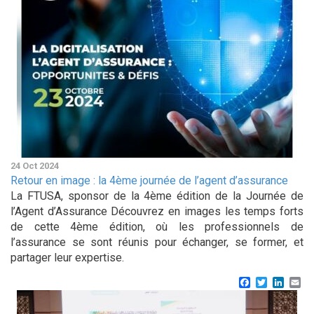
24 Oct 2024
Retour en image : la 4ème journée de l’agent d’assurance
La FTUSA, sponsor de la 4ème édition de la Journée de
l’Agent d’Assurance Découvrez en images les temps forts
de cette 4ème édition, où les professionnels de
l’assurance se sont réunis pour échanger, se former, et
partager leur expertise.
Facebook
Twitter
Linke
Em