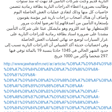
النارية قديم وكنت شركات التأمين قد نبهت له منذ سنوات
وطالبت بضرورة اعطاء الدراجات النارية بطاقة رمادية تتضمن
خاصيات كل منها وذلك لتفادي عمليات الغش الحاصلة اليوم
وأضاف أن هناك أصحاب دراجات نارية غير مؤمنة يقومون
بإستعارة التأمين من أصدقائهم إذا تعرضوا لحادث مرور
للإستظهار بها عند اللزوم وهو مايشكل عبئا على شركات التأمين
مشددا على ضرورة اسناد بطاقة رمادية للدراجات النارية على
غرار السيارات لوضع حد نهائي لعمليات الغش الحاصلة.
وفي احصائيات حديثة أكد الشيباني أن الدراجات النارية تسبب إلى
حدود الشهر الحالي في 1345 حادثا بنسبة 19 بالمائة توفي فيها
297 شخصا وأكثر من 1000 جريح.
http://www.jawharafm.net/ar/article/%D8%A7%D9%84
%D8%A7%D9%84%D8%AB%D8%A7%D9%86%D9%8A-
%D9%81%D9%8A-
%D8%A7%D9%84%D8%AD%D9%88%D8%A7%D8%AF%D8%AB
%D8%AF%D8%B9%D9%88%D8%A7%D8%AA-
%D9%84%D8%A5%D8%B3%D9%86%D8%A7%D8%AF-
%D8%A8%D8%B7%D8%A7%D9%82%D8%A7%D8%AA-
%D8%B1%D9%85%D8%A7%D8%AF%D9%8A%D8%A9-
%D9%84%D9%84%D8%AF%D8%B1%D8%A7%D8%AC%D8%A