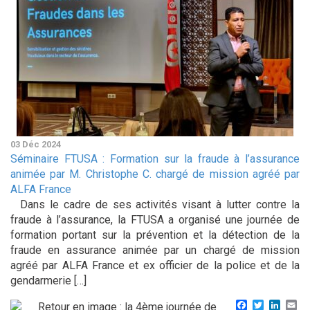
03 Déc 2024
Séminaire FTUSA : Formation sur la fraude à l’assurance
animée par M. Christophe C. chargé de mission agréé par
ALFA France
Dans le cadre de ses activités visant à lutter contre la
fraude à l’assurance, la FTUSA a organisé une journée de
formation portant sur la prévention et la détection de la
fraude en assurance animée par un chargé de mission
agréé par ALFA France et ex officier de la police et de la
gendarmerie […]
Facebook
Twitter
Linke
Em