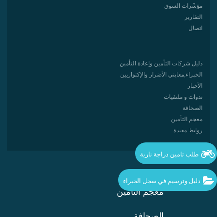
مؤشّرات السوق
التقارير
اتصال
دليل شركات التأمين وإعادة التأمين
الخبراء,معایني الأضرار والإكتواريين
الأخبار
ندوات و ملتقيات
الصحافة
معجم التأمين
روابط مفيدة
طلب تامين دراجة نارية
دليل وترسيم في سجل الخبراء
معجم التأمين
الصحافة