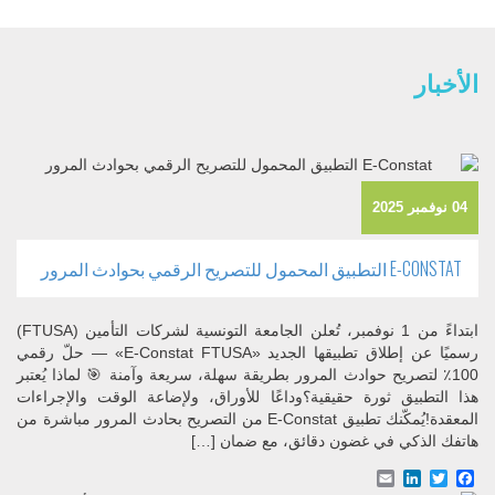
الأخبار
04 نوفمبر 2025
E-CONSTAT التطبيق المحمول للتصريح الرقمي بحوادث المرور
ابتداءً من 1 نوفمبر، تُعلن الجامعة التونسية لشركات التأمين (FTUSA)
رسميًا عن إطلاق تطبيقها الجديد «E-Constat FTUSA» — حلّ رقمي
100٪ لتصريح حوادث المرور بطريقة سهلة، سريعة وآمنة 🎯 لماذا يُعتبر
هذا التطبيق ثورة حقيقية؟وداعًا للأوراق، ولإضاعة الوقت والإجراءات
المعقدة!يُمكّنك تطبيق E-Constat من التصريح بحادث المرور مباشرة من
هاتفك الذكي في غضون دقائق، مع ضمان […]
Email
LinkedIn
Facebook
Twitter