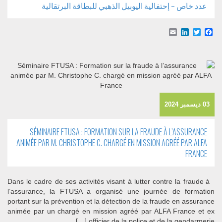
عدد خاص – إحتفالية اليوبيل الذهبي للبطاقة البرتقالية
Email
LinkedIn
Facebook
Twitter
03 ديسمبر 2024
SÉMINAIRE FTUSA : FORMATION SUR LA FRAUDE À L’ASSURANCE
ANIMÉE PAR M. CHRISTOPHE C. CHARGÉ EN MISSION AGRÉÉ PAR ALFA
FRANCE
Dans le cadre de ses activités visant à lutter contre la fraude à
l’assurance, la FTUSA a organisé une journée de formation
portant sur la prévention et la détection de la fraude en assurance
animée par un chargé en mission agréé par ALFA France et ex
officier de la police et de la gendarmerie […]