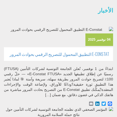
الأخبار
04 نوفمبر 2025
E-CONSTAT التطبيق المحمول للتصريح الرقمي بحوادث المرور
ابتداءً من 1 نوفمبر، تُعلن الجامعة التونسية لشركات التأمين (FTUSA)
رسميًا عن إطلاق تطبيقها الجديد «E-Constat FTUSA» — حلّ رقمي
100٪ لتصريح حوادث المرور بطريقة سهلة، سريعة وآمنة 🎯 لماذا يُعتبر
هذا التطبيق ثورة حقيقية؟وداعًا للأوراق، ولإضاعة الوقت والإجراءات
المعقدة!يُمكّنك تطبيق E-Constat من التصريح بحادث المرور مباشرة من
هاتفك الذكي في غضون دقائق، مع ضمان […]
Email
LinkedIn
Facebook
Twitter