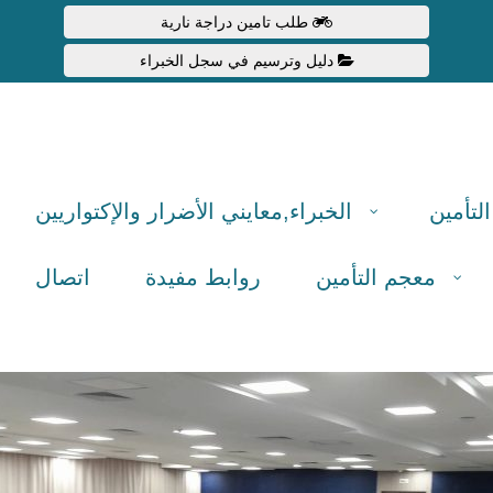
طلب تامين دراجة نارية
دليل وترسيم في سجل الخبراء
لتأمين
الخبراء,معایني الأضرار والإكتواريين
معجم التأمين
روابط مفيدة
اتصال