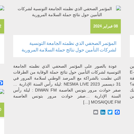
08 فبراير 2024
02 ي
المؤتمر الصحفي الذي نظمته الجامعة التونسية
لشركات التأمين حول نتائج حملة السلامة المرورية
ين
عودة بالصور على المؤتمر الصحفي الذي نظمته الجامعة
«E-Constat
التونسية لشركات التأمين حول نتائج حملة الوقاية من الطرقات
يقة
التي نظمت بالشراكة مع المرصد الوطني لسلامة المرور في
ة؟
31 ديسمبر 2023 NESMA LIVE :ليلة رأس السنة الإدارية …
نك
صفر حوادث مرور بتونس العاصمة DIWAN FM : ليلة رأس
من
السنة الإدارية …صفر حوادث مرور بتونس العاصمة
MOSAIQUE FM […]
10 أ
Email
LinkedIn
Facebook
Twitter