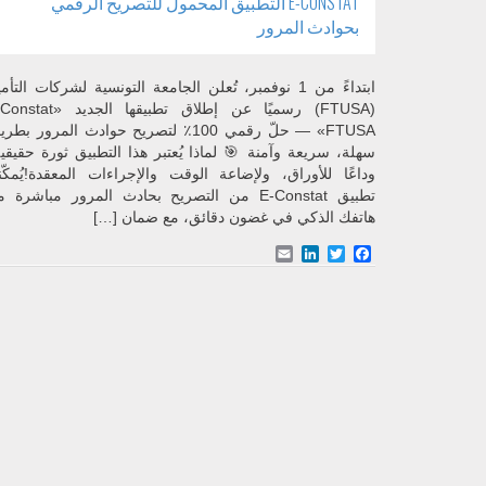
E-CONSTAT التطبيق المحمول للتصريح الرقمي
بحوادث المرور
ابتداءً من 1 نوفمبر، تُعلن الجامعة التونسية لشركات التأم
(FTUSA) رسميًا عن إطلاق تطبيقها الجديد 
FTUSA» — حلّ رقمي 100٪ لتصريح حوادث المرور بطر
سهلة، سريعة وآمنة 🎯 لماذا يُعتبر هذا التطبيق ثورة حقيقي
وداعًا للأوراق، ولإضاعة الوقت والإجراءات المعقدة!يُمكّ
تطبيق E-Constat من التصريح بحادث المرور مباشرة 
هاتفك الذكي في غضون دقائق، مع ضمان […]
Email
LinkedIn
Facebook
Twitter