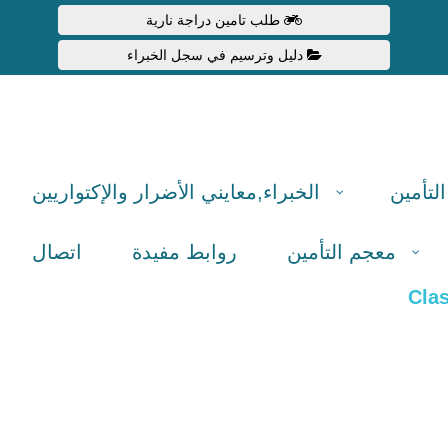
طلب تامين دراجة نارية
دليل وترسيم في سجل الخبراء
لتأمين
الخبراء,معایني الأضرار والإكتواريين
معجم التأمين
روابط مفيدة
اتصال
Cla