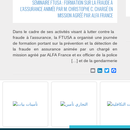
SÉMINAIRE FTUSA : FORMATION SUR LA FRAUDE À
L’ASSURANCE ANIMÉE PAR M. CHRISTOPHE C. CHARGÉ EN
MISSION AGRÉÉ PAR ALFA FRANCE
Dans le cadre de ses activités visant à lutter contre la
fraude à l’assurance, la FTUSA a organisé une journée
de formation portant sur la prévention et la détection de
la fraude en assurance animée par un chargé en
mission agréé par ALFA France et ex officier de la police
et de la gendarmerie […]
Email
LinkedIn
Facebook
Twitter