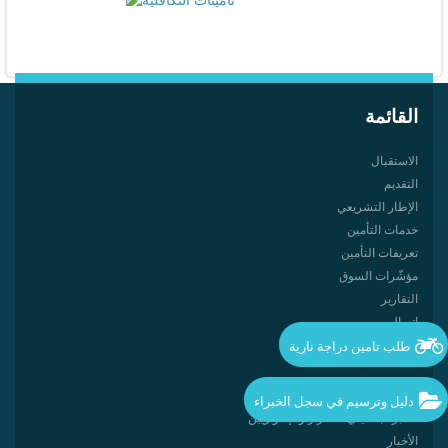
القائمة
الاستقبال
التقديم
الإطار التشريعي
خدمات التأمين
تعريفات التأمين
مؤشّرات السوق
التقارير
اتصال
طلب تامين دراجة نارية
دليل شركات التأمين وإعادة التأمين
دليل وترسيم في سجل الخبراء
الخبراء,معایني الأضرار والإكتواريين
الأخبار