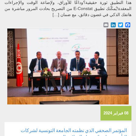
هذا التطبيق ثورة حقيقية؟وداعًا للأوراق، ولإضاعة الوقت والإجراءات
المعقدة!يُمكّنك تطبيق E-Constat من التصريح بحادث المرور مباشرة من
هاتفك الذكي في غضون دقائق، مع ضمان […]
Email
LinkedIn
Facebook
Twitter
08 فبراير 2024
المؤتمر الصحفي الذي نظمته الجامعة التونسية لشركات