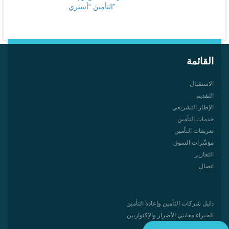
القائمة
الاستقبال
التقديم
الإطار التشريعي
خدمات التأمين
تعريفات التأمين
مؤشّرات السوق
التقارير
اتصال
دليل شركات التأمين وإعادة التأمين
الخبراء,معایني الأضرار والإكتواريين
الأخبار